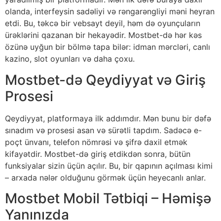
olanda, interfeysin sadəliyi və rəngarəngliyi məni heyran
etdi. Bu, təkcə bir vebsayt deyil, həm də oyunçuların
ürəklərini qazanan bir hekayədir. Mostbet-də hər kəs
özünə uyğun bir bölmə tapa bilər: idman mərcləri, canlı
kazino, slot oyunları və daha çoxu.
Mostbet-də Qeydiyyat və Giriş
Prosesi
Qeydiyyat, platformaya ilk addımdır. Mən bunu bir dəfə
sınadım və prosesi asan və sürətli tapdım. Sadəcə e-
poçt ünvanı, telefon nömrəsi və şifrə daxil etmək
kifayətdir. Mostbet-də giriş etdikdən sonra, bütün
funksiyalar sizin üçün açılır. Bu, bir qapının açılması kimi
– arxada nələr olduğunu görmək üçün heyecanlı anlar.
Mostbet Mobil Tətbiqi – Həmişə
Yanınızda