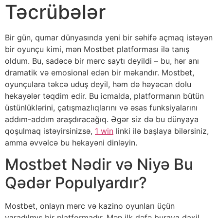
Təcrübələr
Bir gün, qumar dünyasında yeni bir səhifə açmaq istəyən
bir oyunçu kimi, mən Mostbet platforması ilə tanış
oldum. Bu, sadəcə bir mərc saytı deyildi – bu, hər anı
dramatik və emosional edən bir məkandır. Mostbet,
oyunçulara təkcə uduş deyil, həm də həyəcan dolu
hekayələr təqdim edir. Bu icmalda, platformanın bütün
üstünlüklərini, çatışmazlıqlarını və əsas funksiyalarını
addım-addım araşdıracağıq. Əgər siz də bu dünyaya
qoşulmaq istəyirsinizsə,
1 win
linki ilə başlaya bilərsiniz,
amma əvvəlcə bu hekayəni dinləyin.
Mostbet Nədir və Niyə Bu
Qədər Populyardır?
Mostbet, onlayn mərc və kazino oyunları üçün
yaradılmış bir platformadır. Mən ilk dəfə buraya daxil