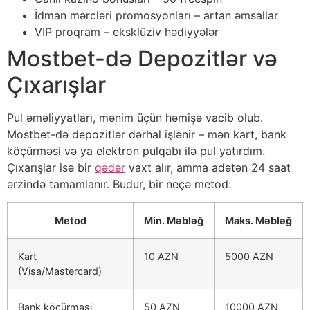
İdman mərcləri promosyonları – artan əmsallar
VIP proqram – eksklüziv hədiyyələr
Mostbet-də Depozitlər və
Çıxarışlar
Pul əməliyyatları, mənim üçün həmişə vacib olub.
Mostbet-də depozitlər dərhal işlənir – mən kart, bank
köçürməsi və ya elektron pulqabı ilə pul yatırdım.
Çıxarışlar isə bir
qədər
vaxt alır, amma adətən 24 saat
ərzində tamamlanır. Budur, bir neçə metod:
Metod
Min. Məbləğ
Maks. Məbləğ
Kart
10 AZN
5000 AZN
(Visa/Mastercard)
Bank köçürməsi
50 AZN
10000 AZN