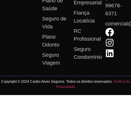
Plano de
Empresarial
99678-
Saúde
Fiança
6371
Seguro de
Locatícia
comercial
Vida
RC
Plano
Profissional
Odonto
Seguro
Seguro
Condomínio
Viagem
Copyright © 2024 Castro Alves Seguros. Todos os direitos reservados.
Política de
Privacidade