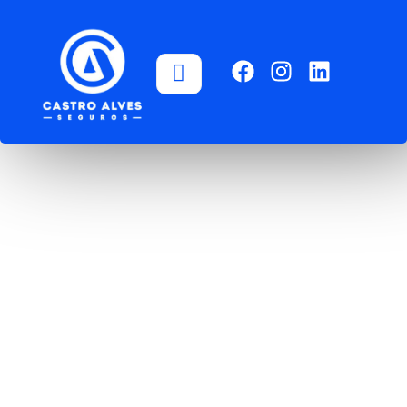
Seguro
Viagem
Viaje tranquilo com o
seguro viagem,
garantindo cobertura